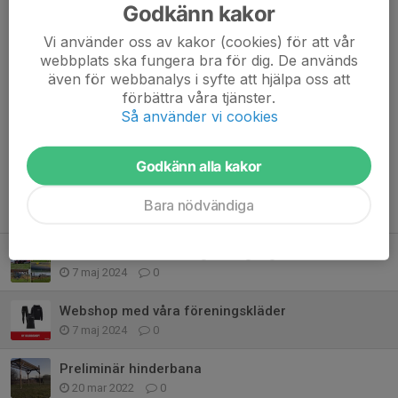
Godkänn kakor
Dela nyhet
Vi använder oss av kakor (cookies) för att vår
webbplats ska fungera bra för dig. De används
även för webbanalys i syfte att hjälpa oss att
förbättra våra tjänster.
Kommentarer
Så använder vi cookies
Godkänn alla kakor
Bara nödvändiga
Tidigare nyheter
Nu kör Medlemsträningarna igång!
7 maj 2024
0
Webshop med våra föreningskläder
7 maj 2024
0
Preliminär hinderbana
20 mar 2022
0