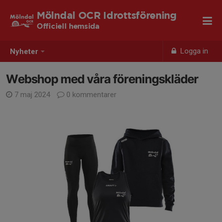
Mölndal OCR Idrottsförening
Officiell hemsida
Logga in
Nyheter
Webshop med våra föreningskläder
7 maj 2024
0 kommentarer