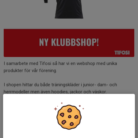
I samarbete med Tifosi så har vi en webshop med unika
produkter för vår förening.
I shopen hittar du både träningskläder i junior- dam- och
herrmodeller men även hoodies, jackor och väskor.
Klicka in under "Webshop" ute till vänster för att gå in och
beställa hem plagg med vår logga.
Shopen är öppen 365 dagar om året och varorna skickas direkt
hem till dig.