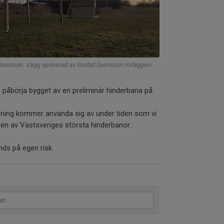
 Ivarsson. Vägg sponsrad av Gustaf Svensson rörläggeri
 påbörja bygget av en preliminär hinderbana på
ning kommer använda sig av under tiden som vi
 en av Västsveriges största hinderbanor.
nds på egen risk.