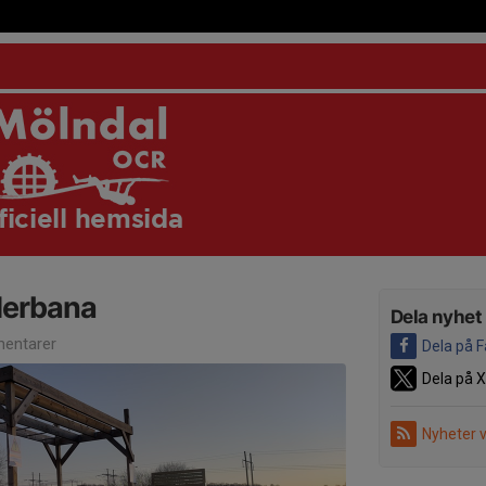
ficiell hemsida
derbana
Dela nyhet
entarer
Dela på 
Dela på X
Nyheter 