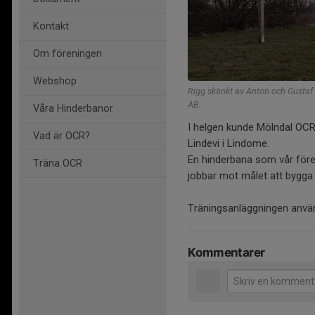
Kontakt
Om föreningen
Webshop
Rigg skänkt av Anton och Gustaf
AB.
Våra Hinderbanor
I helgen kunde Mölndal OCR
Vad är OCR?
Lindevi i Lindome.
En hinderbana som vår före
Träna OCR
jobbar mot målet att bygga
Träningsanläggningen anvä
Kommentarer