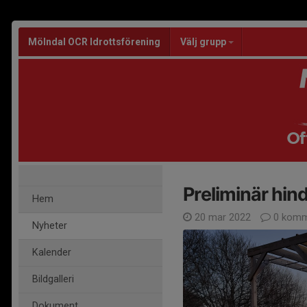
Mölndal OCR Idrottsförening
Välj grupp
Of
Preliminär hin
Hem
20 mar 2022
0 komm
Nyheter
Kalender
Bildgalleri
Dokument