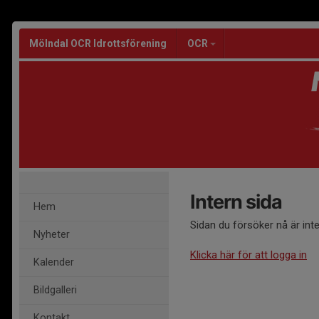
Mölndal OCR Idrottsförening
OCR
Intern sida
Hem
Sidan du försöker nå är int
Nyheter
Klicka här för att logga in
Kalender
Bildgalleri
Kontakt