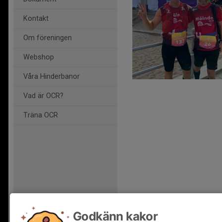
Kontakt
Om föreningen
Webshop
Våra Hinderbanor
Vad är OCR?
Träna OCR
Godkänn kakor