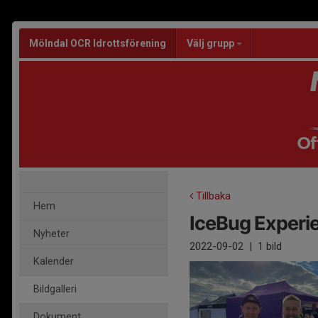
Mölndal OCR Idrottsförening
Välj grupp
Of
Tillbaka
Hem
IceBug Experi
Nyheter
2022-09-02
|
1 bild
Kalender
Bildgalleri
Dokument