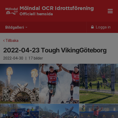
Mölndal OCR Idrottsförening
Officiell hemsida
Logga in
Bildgalleri
Tillbaka
2022-04-23 Tough VikingGöteborg
2022-04-30
|
17 bilder