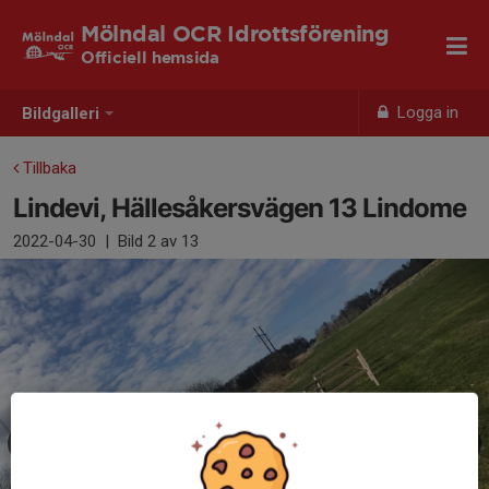
Mölndal OCR Idrottsförening
Officiell hemsida
Logga in
Bildgalleri
Tillbaka
Lindevi, Hällesåkersvägen 13 Lindome
2022-04-30
|
Bild
2
av 13